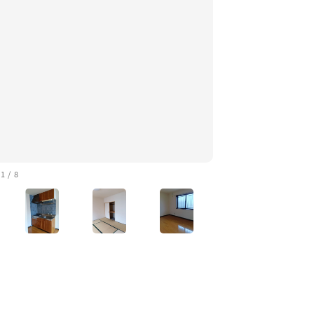
1
/
8