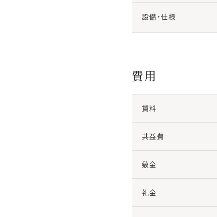
設備・仕様
費用
賃料
共益費
敷金
礼金