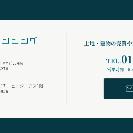
土地・建物の売買や
01
TEL.
町MYビル4階
6278
営業時間 8:30
17
ニュージニアス1階
5956