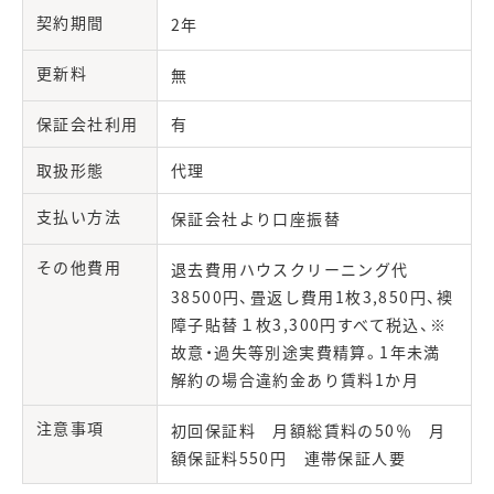
契約期間
2年
更新料
無
保証会社利用
有
取扱形態
代理
支払い方法
保証会社より口座振替
その他費用
退去費用ハウスクリーニング代
38500円、畳返し費用1枚3,850円、襖
障子貼替１枚3,300円すべて税込、※
故意・過失等別途実費精算。1年未満
解約の場合違約金あり賃料1か月
注意事項
初回保証料 月額総賃料の50％ 月
額保証料550円 連帯保証人要